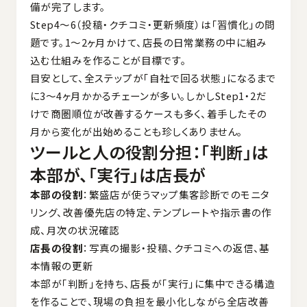
備が完了します。
Step4〜6（投稿・クチコミ・更新頻度）は「習慣化」の問
題です。1〜2ヶ月かけて、店長の日常業務の中に組み
込む仕組みを作ることが目標です。
目安として、全ステップが「自社で回る状態」になるまで
に3〜4ヶ月かかるチェーンが多い。しかしStep1・2だ
けで商圏順位が改善するケースも多く、着手したその
月から変化が出始めることも珍しくありません。
ツールと人の役割分担：「判断」は
本部が、「実行」は店長が
本部の役割
：繁盛店が使うマップ集客診断でのモニタ
リング、改善優先店の特定、テンプレートや指示書の作
成、月次の状況確認
店長の役割
：写真の撮影・投稿、クチコミへの返信、基
本情報の更新
本部が「判断」を持ち、店長が「実行」に集中できる構造
を作ることで、現場の負担を最小化しながら全店改善