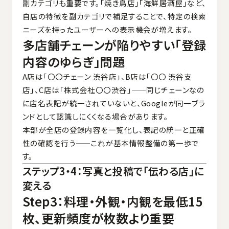
副カテゴリも重要です。「焼き鳥店」「海鮮居酒屋」など、
自店の特徴を副カテゴリで補足することで、特定の検索
ニーズを持ったユーザーへの表示機会が増えます。
多店舗チェーンが陥りやすい「登録
内容のゆらぎ」問題
A店は「〇〇チェーン 渋谷店」、B店は「〇〇 渋谷支
店」、C店は「株式会社〇〇渋谷」——同じチェーンなの
に店名表記が統一されていないと、Googleが同一ブラ
ンドとして認識しにくくなる場合があります。
本部が全店の登録内容を一覧化し、表記の統一と正確
性の確認を行う——これが基本情報整備の第一歩で
す。
ステップ3・4：写真と投稿で「伝わる店」に
変える
Step3：料理・外観・内観を最低15
枚、更新頻度が枚数より重要