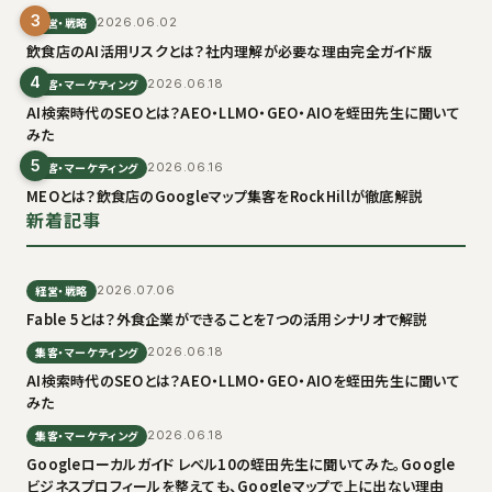
3
経営・戦略
2026.06.02
飲食店のAI活用リスクとは？社内理解が必要な理由完全ガイド版
4
集客・マーケティング
2026.06.18
AI検索時代のSEOとは？AEO・LLMO・GEO・AIOを蛭田先生に聞いて
みた
5
集客・マーケティング
2026.06.16
MEOとは？飲食店のGoogleマップ集客をRockHillが徹底解説
新着記事
経営・戦略
2026.07.06
Fable 5とは？外食企業ができることを7つの活用シナリオで解説
集客・マーケティング
2026.06.18
AI検索時代のSEOとは？AEO・LLMO・GEO・AIOを蛭田先生に聞いて
みた
集客・マーケティング
2026.06.18
Googleローカルガイド レベル10の蛭田先生に聞いてみた。Google
ビジネスプロフィールを整えても、Googleマップで上に出ない理由