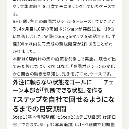
マップ集客診断を月次でモニタリングしていたケースで
す。
6ヶ月間、各店の商圏ポジションをトレースしていたとこ
ろ、4ヶ月目にC店の商圏ポジションが突然11位→18位
に急落しました。実際にGoogleマップを確認すると、半
径300m以内に同業態の新規開店が2件あることがわ
かりました。
本部はC店向けの集中施策を前倒しで実施。「競合が出
て来た後に気づく」のではなく、「商圏ポジションの変化
から競合の動きを察知し、先手を打てた」ケースです。
外注に頼らない状態をゴールに——チェ
ーン本部が「判断できる状態」を作る
7ステップを自社で回せるようにな
るまでの目安期間
Step1（基本情報整備）とStep2（カテゴリ設定）は即日
完了できます。Step3（写真追加）は1〜2週間で初期整