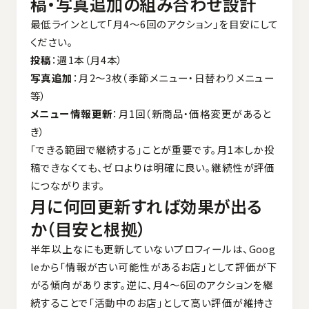
稿・写真追加の組み合わせ設計
最低ラインとして「月4〜6回のアクション」を目安にして
ください。
投稿
：週1本（月4本）
写真追加
：月2〜3枚（季節メニュー・日替わりメニュー
等）
メニュー情報更新
：月1回（新商品・価格変更があると
き）
「できる範囲で継続する」ことが重要です。月1本しか投
稿できなくても、ゼロよりは明確に良い。継続性が評価
につながります。
月に何回更新すれば効果が出る
か（目安と根拠）
半年以上なにも更新していないプロフィールは、Goog
leから「情報が古い可能性があるお店」として評価が下
がる傾向があります。逆に、月4〜6回のアクションを継
続することで「活動中のお店」として高い評価が維持さ