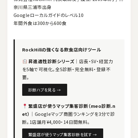
奈川県三浦市出身
Googleローカルガイドのレベル10
年間外食は300から600食
RockHillの強くなる飲食店向けツール
昇進適性診断シリーズ
｜店長・SV・経営力
を5軸で可視化。全5診断・完全無料・登録不
要。
診断ハブを見る →
繁盛店が使うマップ集客診断（meo診断.n
et）
｜Googleマップ商圏ランキングを3分で診
断。1店舗月¥4,000・14日間無料。
繁盛店が使うマップ集客診断を試す →