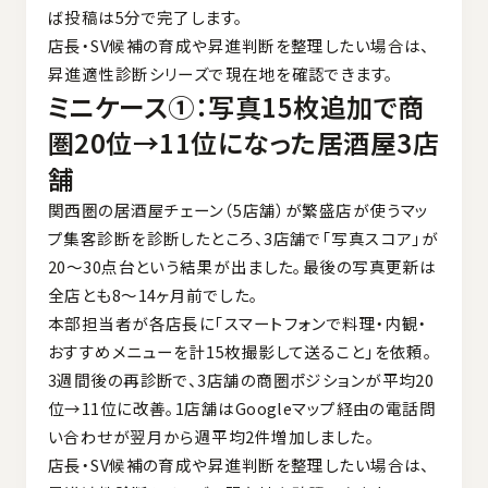
ば投稿は5分で完了します。
店長・SV候補の育成や昇進判断を整理したい場合は、
昇進適性診断シリーズ
で現在地を確認できます。
ミニケース①：写真15枚追加で商
圏20位→11位になった居酒屋3店
舗
関西圏の居酒屋チェーン（5店舗）が繁盛店が使うマッ
プ集客診断を診断したところ、3店舗で「写真スコア」が
20〜30点台という結果が出ました。最後の写真更新は
全店とも8〜14ヶ月前でした。
本部担当者が各店長に「スマートフォンで料理・内観・
おすすめメニューを計15枚撮影して送ること」を依頼。
3週間後の再診断で、3店舗の商圏ポジションが平均20
位→11位に改善。1店舗はGoogleマップ経由の電話問
い合わせが翌月から週平均2件増加しました。
店長・SV候補の育成や昇進判断を整理したい場合は、