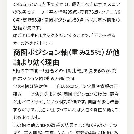
ン45点」という内訳であれば、優先すべきは写真スコア
の改善です。一方「基本情報35点・写真75点・クチコミ6
0点・更新55点・商圏ポジション50点」なら、基本情報の
整備が先です。
軸ごとにボトルネックを特定することで、「何からやる
か」の答えが出ます。
商圏ポジション軸（重み25%）が他
軸より効く理由
5軸の中で唯一「競合との相対比較」で決まるのが、商
圏ポジション軸（重み25%）です。
他の4軸は絶対値——自店のコンテンツ量や情報の正
確さ——で決まりますが、商圏ポジションだけは「競合
と比べてどうか」という相対評価です。自店が少し改善
するだけで、競合が止まっていれば大きく順位が動くこ
ともあります。
この軸は他の4軸の改善の結果として動くものです。つ
まり、基本情報・写真・クチコミ・更新の4軸を地道に改