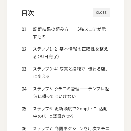
目次
CLOSE
診断結果の読み方——5軸スコアが示
すもの
ステップ1・2：基本情報の正確性を整え
る（即日完了）
ステップ3・4：写真と投稿で「伝わる店」
に変える
ステップ5：クチコミ管理——テンプレ返
信に頼ってはいけない
ステップ6：更新頻度でGoogleに「活動
中の店」と認識させる
ステップ7：商圏ポジションを月次でモニ