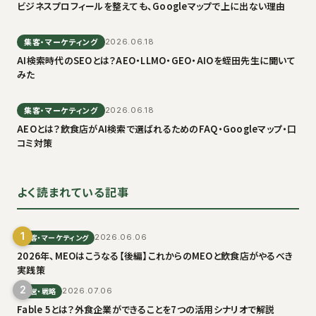
ビジネスプロフィールを整えても、Googleマップで上に出ない理由
集客・マーケティング
2026.06.18
AI検索時代のSEOとは？AEO・LLMO・GEO・AIOを蛭田先生に聞いて
みた
集客・マーケティング
2026.06.18
AEOとは？飲食店がAI検索で選ばれるためのFAQ・Googleマップ・口
コミ対策
よく読まれている記事
1
集客・マーケティング
2026.06.06
2026年、MEOはこうなる【後編】これからのMEOと飲食店がやるべき
実践策
2
経営・戦略
2026.07.06
Fable 5とは？外食企業ができることを7つの活用シナリオで解説