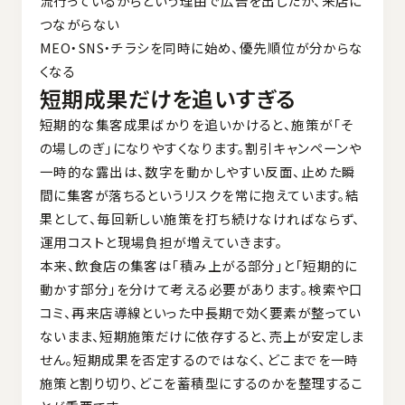
流行っているからという理由で広告を出したが、来店に
つながらない
MEO・SNS・チラシを同時に始め、優先順位が分からな
くなる
短期成果だけを追いすぎる
短期的な集客成果ばかりを追いかけると、施策が「そ
の場しのぎ」になりやすくなります。割引キャンペーンや
一時的な露出は、数字を動かしやすい反面、止めた瞬
間に集客が落ちるというリスクを常に抱えています。結
果として、毎回新しい施策を打ち続けなければならず、
運用コストと現場負担が増えていきます。
本来、飲食店の集客は「積み上がる部分」と「短期的に
動かす部分」を分けて考える必要があります。検索や口
コミ、再来店導線といった中長期で効く要素が整ってい
ないまま、短期施策だけに依存すると、売上が安定しま
せん。短期成果を否定するのではなく、どこまでを一時
施策と割り切り、どこを蓄積型にするのかを整理するこ