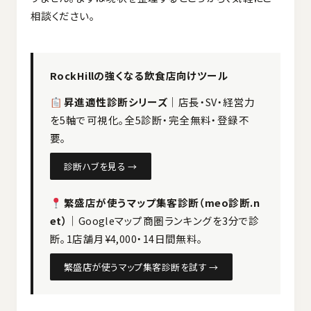
相談ください。
RockHillの強くなる飲食店向けツール
昇進適性診断シリーズ
｜店長・SV・経営力
を5軸で可視化。全5診断・完全無料・登録不
要。
診断ハブを見る →
繁盛店が使うマップ集客診断（meo診断.n
et）
｜Googleマップ商圏ランキングを3分で診
断。1店舗月¥4,000・14日間無料。
繁盛店が使うマップ集客診断を試す →