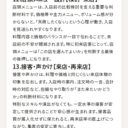
店頭メニューは、入店前の比較検討を支える重要な判
断材料です。価格帯や主力メニュー、ボリューム感が分
からないと、「失敗したくない」という心理が働き、入店
を見送られやすくなります。
料理内容と価格のバランスが一目で伝わることで、来
店前の不安が軽減されます。特に初来店客にとって、店
頭メニューは「この店を選んでよいか」を判断する最後
の後押しになります。
13.接客・声かけ【来店・再来店】
接客や声かけは、料理や価格と同じくらい来店体験の
印象を左右します。入店時の案内、注文時の一言、会計
時の対応など、些細なやり取りが「また来たいかどう
か」の判断材料になります。
特別なスキルや演出がなくても、一定水準の接客が安
定して提供されることで安心感が生まれます。接客品
質が属人化せずに保たれると、再来店率の底上げにつ
ながり、集客の安定に寄与します。