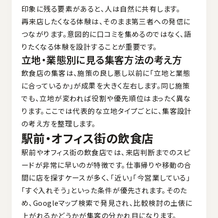
印象に残る要素があると、人は自然に共有します。
再来店したくなる体験は、そのまま第三者への発信に
つながります。意図的に口コミを集めるのではなく、語
りたくなる体験を設計することが重要です。
立地・業態別に見る集客方法の考え方
飲食店の集客は、施策の良し悪し以前に「立地と業態
に合っているか」が成果を大きく左右します。同じ施策
でも、立地が変われば役割や優先順位はまったく異な
ります。ここでは代表的な立地タイプごとに、集客設計
の考え方を整理します。
駅前・オフィス街の飲食店
駅前やオフィス街の飲食店では、来店判断までのスピ
ードが非常に早いのが特徴です。仕事帰りや移動の合
間に店を探すケースが多く、「近い」「今営業している」
「すぐ入れそう」といった条件が優先されます。そのた
め、Googleマップ検索で発見され、比較検討の土俵に
上がれるかどうかが集客の分かれ目になります。