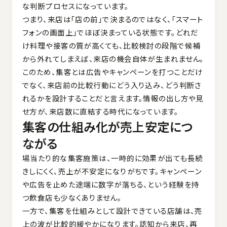
な判断プロセスになっています。
つまり、来店は「店の前」で決まるのではなく、「スマート
フォンの画面上」でほぼ決まっている状態です。どれだ
け料理や接客の質が高くても、比較検討の段階で候補
から外れてしまえば、来店の機会自体が生まれません。
このため、集客とは広告やキャンペーンを打つことだけ
でなく、来店前の比較行動にどう入り込み、どう判断さ
れるかを設計することだと言えます。情報の出し方や見
せ方が、来店数に直結する時代になっています。
集客の仕組み化が売上安定につ
ながる
場当たり的な集客施策は、一時的に効果が出ても長続
きしにくく、売上が不安定になりがちです。キャンペーン
や広告を止めた途端に数字が落ちる、という経験を持
つ飲食店も少なくありません。
一方で、集客を仕組みとして設計できている店舗は、売
上の波が比較的緩やかになります。認知から来店、再