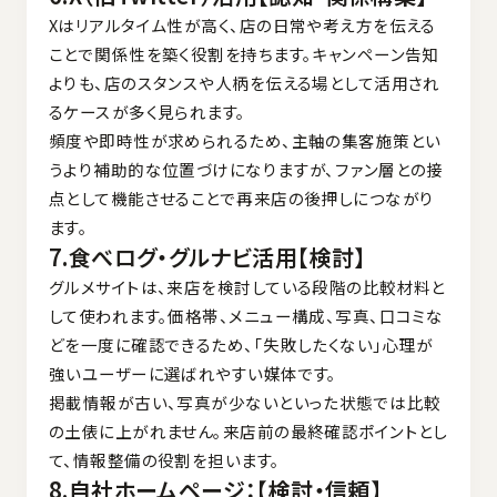
Xはリアルタイム性が高く、店の日常や考え方を伝える
ことで関係性を築く役割を持ちます。キャンペーン告知
よりも、店のスタンスや人柄を伝える場として活用され
るケースが多く見られます。
頻度や即時性が求められるため、主軸の集客施策とい
うより補助的な位置づけになりますが、ファン層との接
点として機能させることで再来店の後押しにつながり
ます。
7.食べログ・グルナビ活用【検討】
グルメサイトは、来店を検討している段階の比較材料と
して使われます。価格帯、メニュー構成、写真、口コミな
どを一度に確認できるため、「失敗したくない」心理が
強いユーザーに選ばれやすい媒体です。
掲載情報が古い、写真が少ないといった状態では比較
の土俵に上がれません。来店前の最終確認ポイントとし
て、情報整備の役割を担います。
8.自社ホームページ：【検討・信頼】