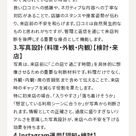
良い口コミへの感謝や、ネガティブな内容への丁寧な
対応があることで、店舗のスタンスや接客姿勢が伝わ
り、来店前の不安を和らげます。口コミは自然発生的な
ものと思われがちですが、管理と返信を通じて来店判
断を後押しする重要な接点として機能します。
3.写真設計（料理・外観・内観）【検討・来
店】
写真は、来店前に「この店で過ごす時間」を具体的に想
像させるための重要な判断材料です。料理だけでなく、
外観・内観・席の雰囲気まで含めて伝えることで、来店
時のギャップを減らす役割を果たします。
特に初来店の場合、「入りやすさ」「落ち着けそうか」
「想定している利用シーンに合うか」が写真から判断さ
れます。情報としての正確さと、過度に盛りすぎないリ
アルさを意識した写真設計が、来店への不安を下げる
効果を持ちます。
4.Instagram運用【認知・検討】