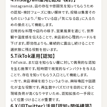
Instagramは、店の存在や雰囲気を知ってもらうため
の認知・検討フェーズに強い媒体です。投稿は集客その
ものというより、「知っている店」「気になる店」に入るた
めの接点として機能します。
日常的な料理や店内の様子、営業風景を通じて、世界
観や温度感を伝えることで、来店前の心理的ハードルを
下げます。即効性よりも、継続的に露出し続けることで
選択肢に残る役割を担います。
5.TikTok運用【認知】
TikTokは、まだ店を知らない層に対して偶発的な認知
を生む施策です。短時間で視覚的なインパクトを与える
ことで、存在を知ってもらう入口として機能します。
一方で、来店導線を担うというよりは、興味喚起や話題
化が主な役割です。再生数やバズだけを目的にすると
現場負荷が高くなりやすいため、認知拡張の一手段と
して位置づけることが重要です。
6.X（旧Twitter）活用【認知・関係構築】