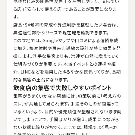
や顔なじみの関係性が売上を左右しやすく、「知ってい
る店」「安心して使える店」であることが重要になりま
す。
店長・SV候補の育成や昇進判断を整理したい場合は、
昇進適性診断シリーズ
で現在地を確認できます。
この立地では、Googleマップや口コミによる信頼形成
に加え、接客体験や再来店導線の設計が特に効果を発
揮します。派手な集客よりも、常連が自然に増えていく
仕組みづくりが重要です。地域イベントとの連携や紹
介、LINEなどを活用したゆるやかな関係づくりが、長期
的な集客の土台になります。
飲食店の集客で失敗しやすいポイント
集客がうまくいかない店舗には、施策以前に「考え方の
ズレ」が共通して見られます。手法そのものが間違って
いるというより、目的や優先順位が整理されないまま動
いてしまうことで、手間ばかりが増え、成果につながら
ない状態に陥りがちです。ここでは、現場でよく見られ
る代表的な失敗パターンを整理します。