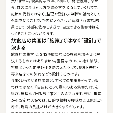
残りません。現実的なのは、外部の知見を活用しなが
ら、自店に合う考え方や進め方を吸収していく形です。
施策の代行ではなく、整理や壁打ち、判断の補助として
外部を使うことで、社内にノウハウが蓄積されます。結
果として、外部に依存しすぎず、自走できる集客体制を
つくることにつながります。
飲食店の集客は「施策」ではなく「設計」で
決まる
飲食店の集客は、SNSや広告などの施策を増やせば解
決するものではありません。重要なのは、立地や業態、
客層といった前提条件を踏まえたうえで、認知・来店・
再来店までの流れをどう設計するかです。
うまくいっている店舗ほど、すべての施策をやっている
わけではなく、「自店にとって意味のある集客だけ」を
選び、無理なく回る形に落とし込んでいます。逆に、集客
が不安定な店舗では、目的や役割が曖昧なまま施策が
増え、現場の負担だけが大きくなりがちです。