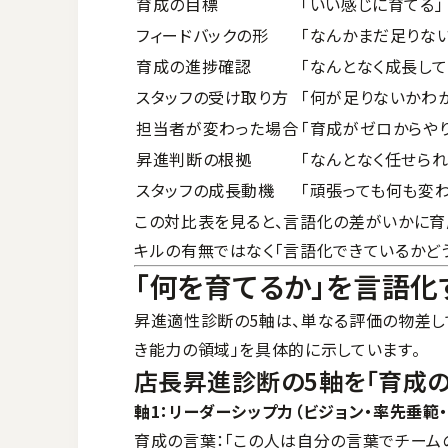
育成の目標
「いい感じに育てる」
フィードバックの形
「なんかまだ足りない
育成の進捗確認
「なんとなく成長して
スタッフの受け取り方
「何が足りないかわ
担当者が変わった場合
「育成がゼロからや
昇進判断の根拠
「なんとなく任せられ
スタッフの成長動機
「頑張っても何も変
この対比表を見ると、言語化の差がいかに育
キルの有無ではなく「言語化できているかどう
「何を育てるか」を言語化
昇進適性診断の5軸は、単なる評価の物差し
き能力の領域」を具体的に示しています。
店長昇進診断の5軸を「育成
軸1：リーダーシップ力（ビジョン・率先垂範
育成の言葉：「この人は自分の言葉でチーム