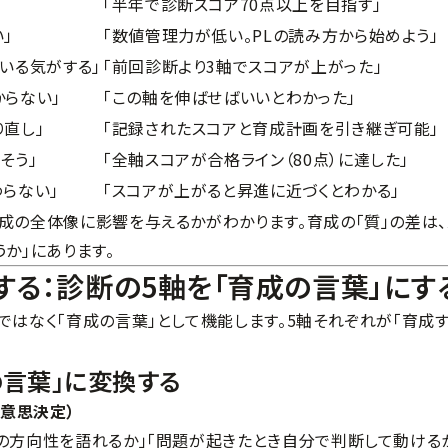
「半年で診断スコア70点以上を目指す」
」
「数値管理力が低い。PLの読み方から始めよう」
いる気がする」
「前回診断より3軸でスコアが上がった」
からない」
「この軸を伸ばせばいいとわかった」
り直し」
「記録されたスコアと育成計画を引き継ぎ可能」
そう」
「全軸スコアが合格ライン（80点）に達した」
わらない」
「スコアが上がると昇進に近づくとわかる」
成の全体像に影響を与えるかがわかります。育成の「質」の差は、
か」にあります。
する：診断の5軸を「育成の言葉」にす
ではなく「育成の言葉」として機能します。5軸それぞれが「育成
の言葉」に変換する
・意思決定）
の方向性を語れるか」「問題が起きたとき自分で判断して動ける