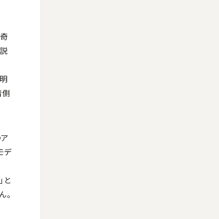
好奇
う説
説明
者側
のア
モデ
」と
ん。