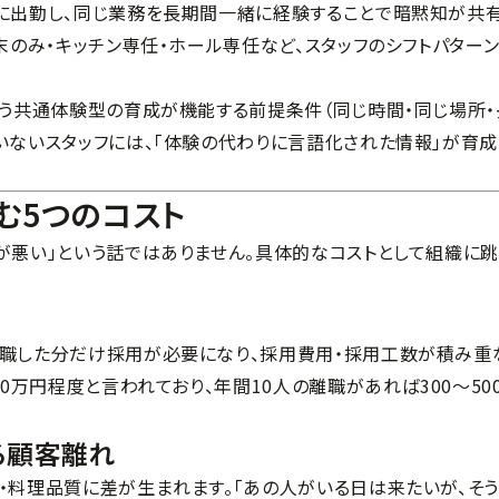
に出勤し、同じ業務を長期間一緒に経験することで暗黙知が共
末のみ・キッチン専任・ホール専任など、スタッフのシフトパター
いう共通体験型の育成が機能する前提条件（同じ時間・同じ場所・
いないスタッフには、「体験の代わりに言語化された情報」が育成
む5つのコスト
が悪い」という話ではありません。具体的なコストとして組織に
離職した分だけ採用が必要になり、採用費用・採用工数が積み重
0万円程度と言われており、年間10人の離職があれば300〜50
る顧客離れ
・料理品質に差が生まれます。「あの人がいる日は来たいが、そ