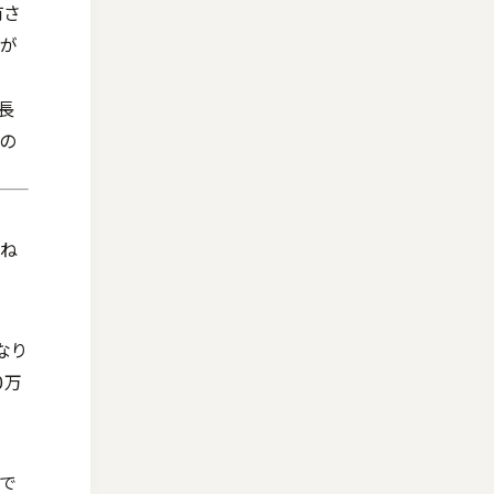
有さ
ンが
長
の
跳ね
なり
0万
うで