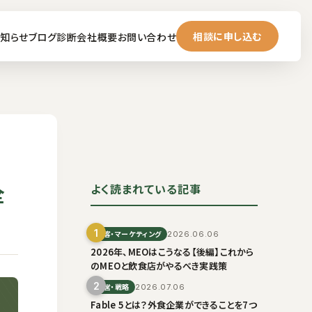
相談に申し込む
知らせ
ブログ
診断
会社概要
お問い合わせ
全
よく読まれている記事
1
集客・マーケティング
2026.06.06
2026年、MEOはこうなる【後編】これから
のMEOと飲食店がやるべき実践策
2
経営・戦略
2026.07.06
Fable 5とは？外食企業ができることを7つ