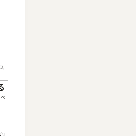
ス
る
すべ
か」