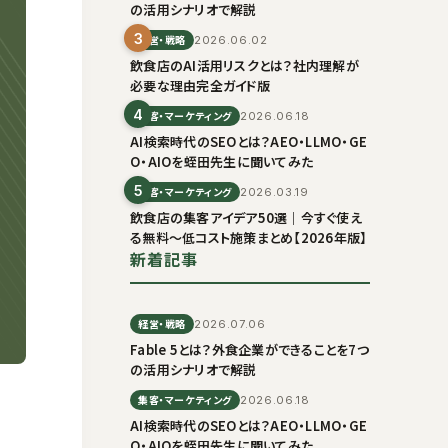
の活用シナリオで解説
3
経営・戦略
2026.06.02
飲食店のAI活用リスクとは？社内理解が
必要な理由完全ガイド版
4
集客・マーケティング
2026.06.18
AI検索時代のSEOとは？AEO・LLMO・GE
O・AIOを蛭田先生に聞いてみた
5
集客・マーケティング
2026.03.19
飲食店の集客アイデア50選｜今すぐ使え
る無料〜低コスト施策まとめ【2026年版】
新着記事
経営・戦略
2026.07.06
Fable 5とは？外食企業ができることを7つ
の活用シナリオで解説
集客・マーケティング
2026.06.18
AI検索時代のSEOとは？AEO・LLMO・GE
O・AIOを蛭田先生に聞いてみた