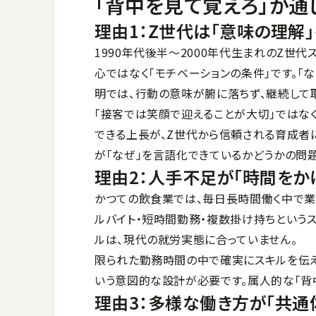
「背中を見て覚えろ」が通
理由1：Z世代は「意味の理解
1990年代後半〜2000年代生まれのZ世代
心ではなく「モチベーションの条件」です。「
明では、行動の意味が腑に落ちず、継続して
「接客では笑顔で迎えることが大切」ではな
できる上長が、Z世代から信頼される育成者
が「なぜ」を言語化できているかどうかの問題
理由2：人手不足が「時間をか
かつての飲食業では、毎日長時間働く中で業
ルバイト・短時間勤務・複数掛け持ちというス
ルは、現代の就労実態に合っていません。
限られた勤務時間の中で確実にスキルを伝え
いう意図的な設計が必要です。属人的な「背
理由3：多様な働き方が「共通