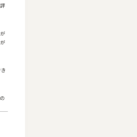
は評
分が
げが
でき
の