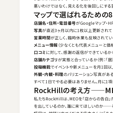
悪いわけではなく、見える化を後回しにする
マップで選ばれるための8
店舗名・住所・電話番号
がGoogleマップ
写真
が直近3ヶ月以内に1枚以上更新されて
営業時間
が正しく、臨時休業も反映されてい
メニュー情報
（少なくとも代表メニューと価
口コミ
に対して、感謝の返信ができているか
店舗カテゴリ
が実態と合っているか（例：「居
投稿機能
でイベントや新メニューを月1回以
外観・内観・料理
のバリエーション写真がある
すべて1日でやる必要はありません。月に1
RockHillの考え方——
私たちRockHillは、MEOを「店からの
を出しているのか、誰に来てほしいのか——