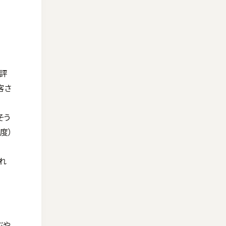
評
客さ
そう
度）
れ
ぶや