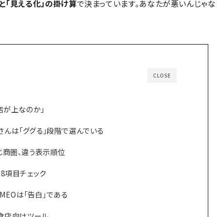
」と「見える化」の掛け算
で決まっています。あなたが悪いんじゃな
CLOSE
店が上なのか」
んは「ググる」段階で選んでいる
じ商圏、違う表示順位
8項目チェック
—MEOは「告白」である
る飲食店向けツール