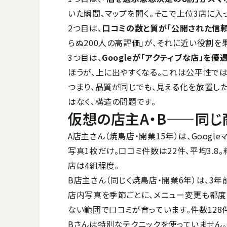
いた瞬間、マップを開く。そこで上位3店に入
2つ目は、
口コミの数と質が「公開された信頼
らぬ200人の高評価」が、それに近い役割を
3つ目は、
Googleが「アクティブな店」を優
ほうが、上に出やすくなる。これは公平性で
つまり、品質が同じでも、見える化を放置し
はなく、構造の問題です。
仮想の店主A・B——同じ
A店主さん（焼鳥店・開業15年）は、Goog
写真1枚だけ。口コミ件数は22件、平均3.
店は4組程度。
B店主さん（同じく焼鳥店・開業6年）は、3年
店内写真を季節ごとに、メニュー変更も都度
ない範囲で口コミが育っています。件数128件
Bさんは特別なテクニックを使っていません。