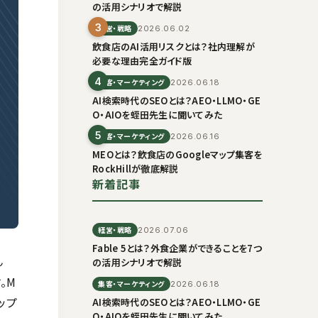
の活用シナリオで解説
3
経営・戦略
2026.06.02
飲食店のAI活用リスクとは？社内理解が
必要な理由完全ガイド版
4
集客・マーケティング
2026.06.18
AI検索時代のSEOとは？AEO・LLMO・GE
O・AIOを蛭田先生に聞いてみた
5
集客・マーケティング
2026.06.16
MEOとは？飲食店のGoogleマップ集客を
RockHillが徹底解説
新着記事
経営・戦略
2026.07.06
Fable 5とは？外食企業ができることを7つ
ん
の活用シナリオで解説
。M
集客・マーケティング
2026.06.18
ップ
AI検索時代のSEOとは？AEO・LLMO・GE
O・AIOを蛭田先生に聞いてみた