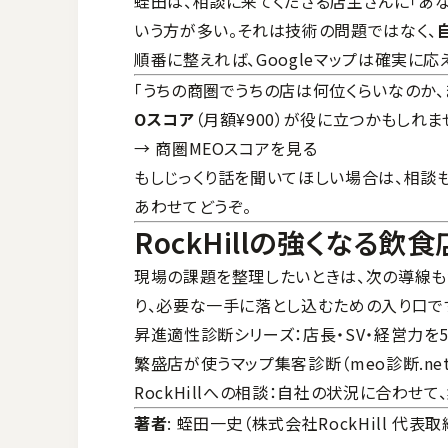
蛭田は、相談に来てくださる店主さんに「あな
いう方が多い。それは技術の問題ではなく、
順番に整えれば、Googleマップは確実に
「うちの商圏でうちの店は何位くらいなのか、
Oスコア
（月額¥900）が役に立つかもしれ
→
商圏MEOスコアを見る
もしじっくり話を聞いてほしい場合は、
相談
あわせてどうぞ。
RockHillの強くなる飲
現場の課題を整理したいときは、次の導線も
り、必要な一手に落とし込むための入り口で
昇進適性診断シリーズ
：店長・SV・経営力
繁盛店が使うマップ集客診断（meo診断.net
RockHillへの相談
：自社の状況に合わせて
著者
: 蛭田一史（株式会社RockHill 代