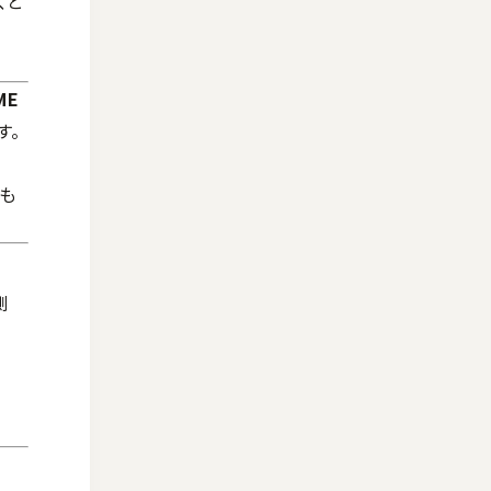
、と
ME
す。
も
測