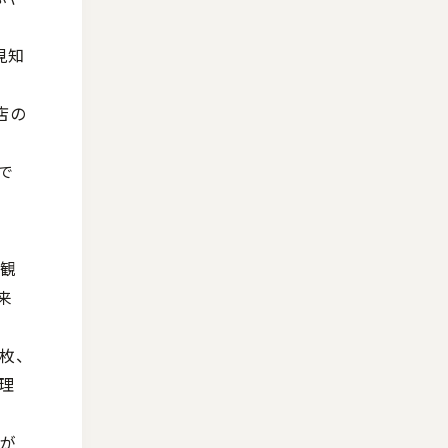
見知
店の
で
外観
来
枚、
理
んが