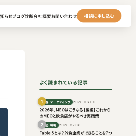
相談に申し込む
知らせ
ブログ
診断
会社概要
お問い合わせ
よく読まれている記事
1
集客・マーケティング
2026.06.06
2026年、MEOはこうなる【後編】これから
のMEOと飲食店がやるべき実践策
2
経営・戦略
2026.07.06
Fable 5とは？外食企業ができることを7つ