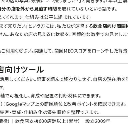
たの店の写真、最後にいつ撮りました？」と聞きます。1年以上前
自分の店を外から見直す時間
を取れていないという話です。
応えてくれます。仕組みは公平に組まれています。
まず知りたい」という方には、私たちが運営する
飲食店向け商圏
ません。あなたの店の見える化状態を、客観的な数字でお見せしま
もご利用ください。関連して、
商圏MEOスコアをローンチした背景
食店向けツール
活用してください。記事を読んで終わりにせず、自店の現在地を
す。
を5軸で可視化し、育成や配置の判断材料にできます。
）
：Googleマップ上の商圏順位と改善ポイントを確認できます。
、集客・育成・仕組み化の優先順位を整理できます。
表取締役）｜飲食店支援600店舗以上（累計）｜設立2009年