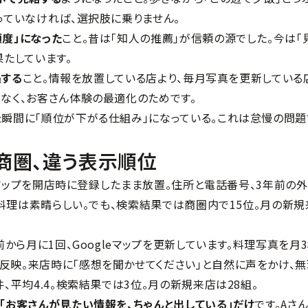
っていなければ、選択肢に乗りません。
度」になった
こと。昔は「知人の推薦」が信頼の源でした。今は「
果たしています。
遇する
こと。情報を放置している店より、毎月写真を更新している
はなく、お客さん体験の最適化のためです。
た瞬間に「順位が下がる仕組み」になっている。これは怠慢の問題
商圏、違う表示順位
leマップを開店時に登録したまま放置。住所と電話番号、3年前の
8。料理は素晴らしい。でも、検索結果では商圏内で15位。月の新規
前から月に1回、Googleマップを更新しています。料理写真を月3
反映。来店時に「感想を聞かせてください」と自然に声をかけ、無
、平均4.4。検索結果では3位。月の新規来店は28組。
「お客さんが見たい情報を、ちゃんと出している」だけ
です。Aさ