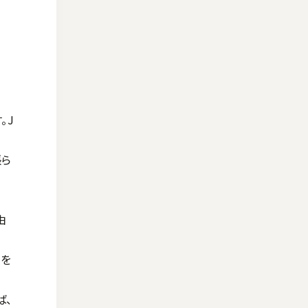
。J
張ら
由
」を
ば、