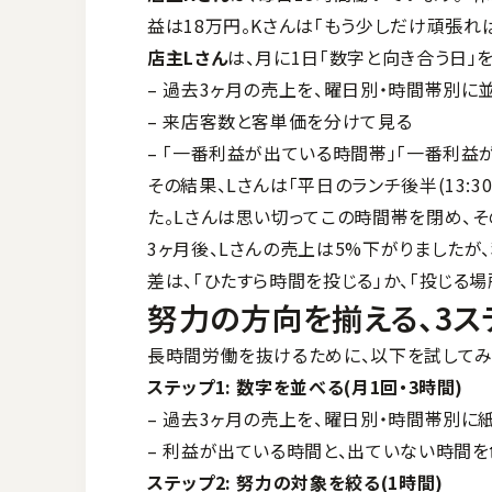
益は18万円。Kさんは「もう少しだけ頑張れ
店主Lさん
は、月に1日「数字と向き合う日」
– 過去3ヶ月の売上を、曜日別・時間帯別に
– 来店客数と客単価を分けて見る
– 「一番利益が出ている時間帯」「一番利益
その結果、Lさんは「平日のランチ後半(13:3
た。Lさんは思い切ってこの時間帯を閉め、そ
3ヶ月後、Lさんの売上は5%下がりましたが
差は、「ひたすら時間を投じる」か、「投じる
努力の方向を揃える、3ス
長時間労働を抜けるために、以下を試してみ
ステップ1: 数字を並べる(月1回・3時間)
– 過去3ヶ月の売上を、曜日別・時間帯別に
– 利益が出ている時間と、出ていない時間
ステップ2: 努力の対象を絞る(1時間)