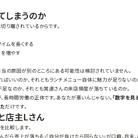
てしまうのか
と切り離されているからです。
タイムを長くする
ーを増やす
、本当の原因が別のところにある可能性は検討されていません。
ればいいのか、それともランチメニュー自体に魅力が足りないの
不足なのか、それとも常連さんの来店頻度が落ちているのか。
が、長時間労働の正体です。あなたが悪いんじゃない。
「数字を見
った
だけです。
と店主Lさん
堂を比較します。
休んだら売上が落ちる」「自分が抜けたら回らない」が口癖。月末、