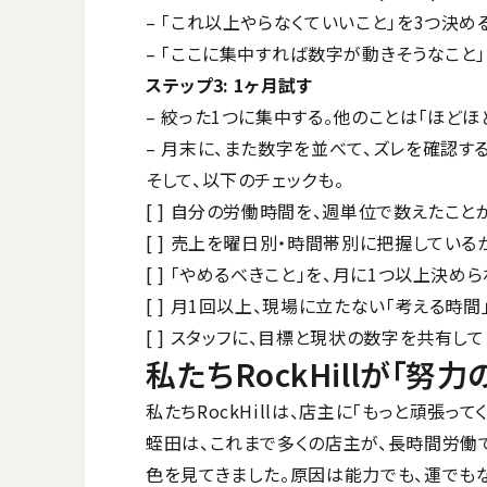
– 「これ以上やらなくていいこと」を3つ決め
– 「ここに集中すれば数字が動きそうなこと
ステップ3: 1ヶ月試す
– 絞った1つに集中する。他のことは「ほどほ
– 月末に、また数字を並べて、ズレを確認す
そして、以下のチェックも。
[ ] 自分の労働時間を、週単位で数えたこと
[ ] 売上を曜日別・時間帯別に把握している
[ ] 「やめるべきこと」を、月に1つ以上決め
[ ] 月1回以上、現場に立たない「考える時
[ ] スタッフに、目標と現状の数字を共有し
私たちRockHillが「
私たちRockHillは、店主に「もっと頑張っ
蛭田は、これまで多くの店主が、長時間労働
色を見てきました。原因は能力でも、運でもな