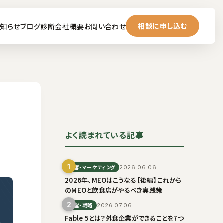
相談に申し込む
知らせ
ブログ
診断
会社概要
お問い合わせ
よく読まれている記事
1
集客・マーケティング
2026.06.06
2026年、MEOはこうなる【後編】これから
のMEOと飲食店がやるべき実践策
2
経営・戦略
2026.07.06
Fable 5とは？外食企業ができることを7つ