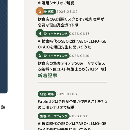
の活用シナリオで解説
3
経営・戦略
2026.06.02
飲食店のAI活用リスクとは？社内理解が
必要な理由完全ガイド版
4
集客・マーケティング
2026.06.18
AI検索時代のSEOとは？AEO・LLMO・GE
O・AIOを蛭田先生に聞いてみた
5
集客・マーケティング
2026.03.19
飲食店の集客アイデア50選｜今すぐ使え
る無料〜低コスト施策まとめ【2026年版】
新着記事
経営・戦略
2026.07.06
Fable 5とは？外食企業ができることを7つ
書類
の活用シナリオで解説
集客・マーケティング
2026.06.18
AI検索時代のSEOとは？AEO・LLMO・GE
O・AIOを蛭田先生に聞いてみた