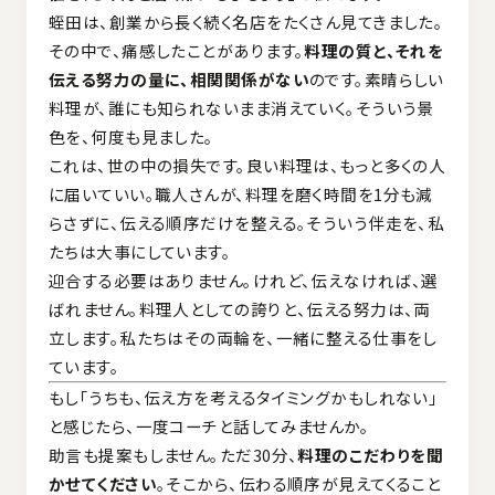
蛭田は、創業から長く続く名店をたくさん見てきました。
その中で、痛感したことがあります。
料理の質と、それを
伝える努力の量に、相関関係がない
のです。素晴らしい
料理が、誰にも知られないまま消えていく。そういう景
色を、何度も見ました。
これは、世の中の損失です。良い料理は、もっと多くの人
に届いていい。職人さんが、料理を磨く時間を1分も減
らさずに、伝える順序だけを整える。そういう伴走を、私
たちは大事にしています。
迎合する必要はありません。けれど、伝えなければ、選
ばれません。料理人としての誇りと、伝える努力は、両
立します。私たちはその両輪を、一緒に整える仕事をし
ています。
もし「うちも、伝え方を考えるタイミングかもしれない」
と感じたら、一度コーチと話してみませんか。
助言も提案もしません。ただ30分、
料理のこだわりを聞
かせてください
。そこから、伝わる順序が見えてくること