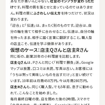
あなたが悪いんじゃない。
社会のインフラが変わっただ
け
です。料理の質を落とせと言っているのではありませ
ん。料理の質に
ふさわしい伝え方
を持つだけで、状況は
変わります。
「迎合」と「伝達」は、まったく別のものです。迎合は、自
分の軸を捨てて相手に合わせること。伝達は、自分の軸
を持ったまま、相手に届く言葉に翻訳すること。職人型
の店主こそ、伝達を学ぶ価値があります。
仮想のケース：店主Qさんと店主Rさん
同じ街の、創業20年の小料理屋を比較します。
店主Qさん
は、Pさんと同じく「料理で勝負」派。Google
マップは放置、口コミは未読、写真は古い。お客様には
「うちは黙って美味しいものを出すだけ」と言い続けて
います。10年前は月商450万円。今は月商280万円。
店主Rさん
も、同じく職人型。でも5年前、息子に勧めら
れて、こんなことを始めました。
毎月最終日曜の夜、店を閉めた後の2時間。スマホで
「今月の旬の一皿」を撮影し、Googleマップに上げる。