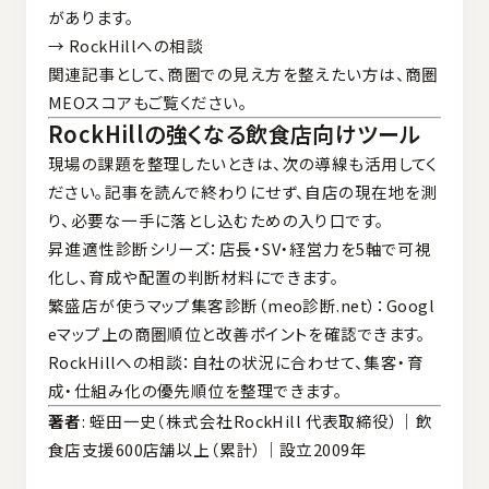
があります。
→
RockHillへの相談
関連記事として、商圏での見え方を整えたい方は、
商圏
MEOスコア
もご覧ください。
RockHillの強くなる飲食店向けツール
現場の課題を整理したいときは、次の導線も活用してく
ださい。記事を読んで終わりにせず、自店の現在地を測
り、必要な一手に落とし込むための入り口です。
昇進適性診断シリーズ
：店長・SV・経営力を5軸で可視
化し、育成や配置の判断材料にできます。
繁盛店が使うマップ集客診断（meo診断.net）
：Googl
eマップ上の商圏順位と改善ポイントを確認できます。
RockHillへの相談
：自社の状況に合わせて、集客・育
成・仕組み化の優先順位を整理できます。
著者
: 蛭田一史（株式会社RockHill 代表取締役）｜飲
食店支援600店舗以上（累計）｜設立2009年