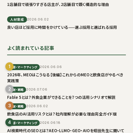
1店舗目で頑張りすぎる店主が、2店舗目で躓く構造的な理由
人材育成
2026.06.02
良い店ほど採用に時間をかけている——選ぶ採用と選ばれる採用
よく読まれている記事
1
集客・マーケティング
2026.06.06
2026年、MEOはこうなる【後編】これからのMEOと飲食店がやるべき
実践策
2
経営・戦略
2026.07.06
Fable 5とは？外食企業ができることを7つの活用シナリオで解説
3
経営・戦略
2026.06.02
飲食店のAI活用リスクとは？社内理解が必要な理由完全ガイド版
4
集客・マーケティング
2026.06.18
AI検索時代のSEOとは？AEO・LLMO・GEO・AIOを蛭田先生に聞いて