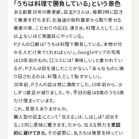
「うちは料理で勝負している」という景色
ある創業30年の蕎麦屋。店主Pさんは、毎朝3時に起き
て蕎麦を打ちます。北海道の契約農家から取り寄せる
蕎麦の実、こだわりの石臼、湧き水。料理人として、これ
以上ないほど真面目にやっている。
Pさんの口癖は「うちは料理で勝負している。本物が分
かる人だけ来てくれればいい」。Googleマップの写真
は10年前のもの。口コミには「美味しい」と書かれてい
るが、Pさんは目を通したことがない。「あんなものに振
り回されるのは、料理人として恥ずかしい」。
20年前、Pさんの店は常に満席でした。10年前から、少
しずつ客足が減りました。今、平日の昼は8席のうち3席
だけ埋まっています。
これ、見覚えありませんか。
職人型の店主にとって「伝える」は、しばしば「迎合す
る」と同じ意味に響きます。だから、伝える努力を
意図
的に避けてきた
。その姿勢に、私たちは敬意を持ってい