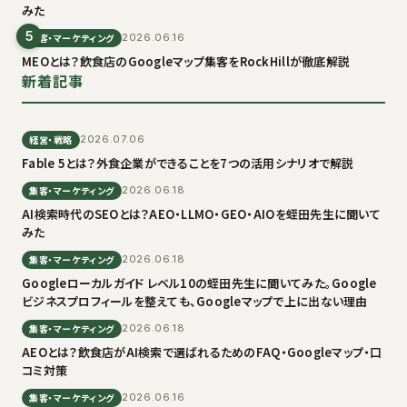
みた
5
集客・マーケティング
2026.06.16
MEOとは？飲食店のGoogleマップ集客をRockHillが徹底解説
新着記事
経営・戦略
2026.07.06
Fable 5とは？外食企業ができることを7つの活用シナリオで解説
集客・マーケティング
2026.06.18
AI検索時代のSEOとは？AEO・LLMO・GEO・AIOを蛭田先生に聞いて
みた
集客・マーケティング
2026.06.18
Googleローカルガイド レベル10の蛭田先生に聞いてみた。Google
ビジネスプロフィールを整えても、Googleマップで上に出ない理由
集客・マーケティング
2026.06.18
AEOとは？飲食店がAI検索で選ばれるためのFAQ・Googleマップ・口
コミ対策
集客・マーケティング
2026.06.16