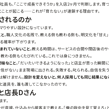
社員も、「ここで成長できそうか」を入店2ヶ月で判断します。育
じことが起こる——これが「育たない」が連鎖する理由です。
されるのか
マりやすい設計になっています。
こと
。職人文化の名残で、教える側も教わる側も、明文化を「甘え」
わる確率が下がります。
まれていないこと
。教える時間は、サービスの合間や閉店後のサ
、教わる側もくたびれている。これでは身につきません。
曖昧なこと
。「だいたいできるようになった」と店主が思った瞬間に
信がない」まま現場に出される。失敗する。叱られる。自信を失う
は解けません。
設計を変えないと、何人採用しても同じ結果にな
と道具を、誰も渡してこなかったのです。
と店長Dさん
ます。
分が直接、仕込みから接客まで教える。「俺の背中を見て覚えろ」