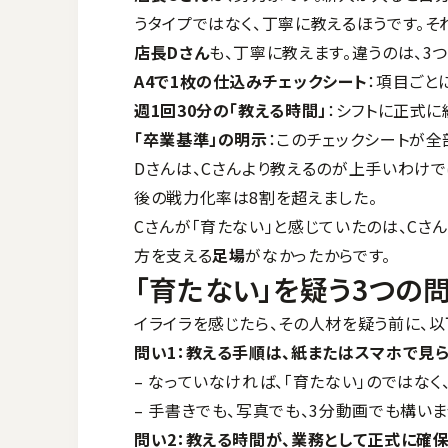
うタイプではなく、丁寧に教えるほうです。そ
店長Dさん
も、丁寧に教えます。違うのは、3
A4で1枚の仕込みチェックシート
：項目ごと
週1回30分の「教える時間」
：シフトに正式
「卒業基準」の明示
：このチェックシートが全
Dさんは、Cさんより教えるのが上手いわけで
後の戦力化率は8割を超えました。
Cさんが「育たない」と感じていたのは、Cさ
方を支える
足場
がなかったからです。
「育たない」を疑う3つの
イライラを感じたら、その人材を疑う前に、
問い1：教える手順は、紙またはスマホで見
– なっていなければ、「育たない」のではなく
– 手書きでも、写真でも、3分動画でも構いま
問い2：教える時間が、業務として正式に確