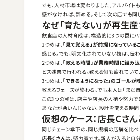
でも、人材市場は変わりました。アルバイトも
感がなければ、辞める。そして次の店でも同
なぜ「育たない」が再生産
飲食店の人材育成は、構造的に3つの罠にハ
1つめは、
「見て覚える」が前提になっている
感じる。でも、明文化されていない技は、伝
2つめは、
「教える時間」が業務時間に組み込
ビス残業で行われる。教える側も疲れていて
3つめは、
「できるようになった」のゴールが
教えるフェーズが終わる。でも本人は「まだ自
この3つの罠は、店主や店長の人柄や努力で
あなたが悪いんじゃない。設計を変える時間
仮想のケース：店長Cさん
同じチェーン傘下の、同じ規模の店舗を比べ
店長Cさん
は、努力家です。新人が入ると自