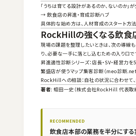
「うちは育てる設計があるのか、ないのか」
→
飲食店の昇進・育成診断ハブ
具体的な始め方は、
人材育成のスタート方
RockHillの強くなる飲
現場の課題を整理したいときは、次の導線も
り、必要な一手に落とし込むための入り口で
昇進適性診断シリーズ
：店長・SV・経営力
繁盛店が使うマップ集客診断（meo診断.net
RockHillへの相談
：自社の状況に合わせて
著者
: 蛭田一史（株式会社RockHill 代
RECOMMENDED
飲食店本部の業務を半分にする