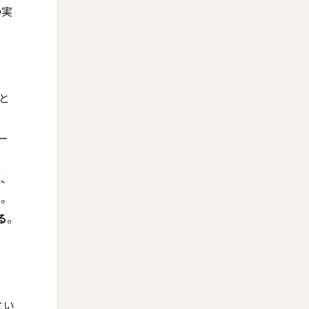
つ実
と
ー
、
。
る
。
とい