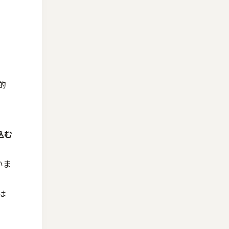
的
込む
いま
は