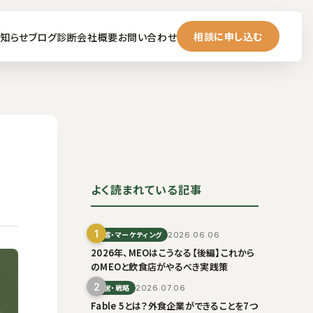
相談に申し込む
知らせ
ブログ
診断
会社概要
お問い合わせ
よく読まれている記事
1
集客・マーケティング
2026.06.06
2026年、MEOはこうなる【後編】これから
のMEOと飲食店がやるべき実践策
2
経営・戦略
2026.07.06
Fable 5とは？外食企業ができることを7つ