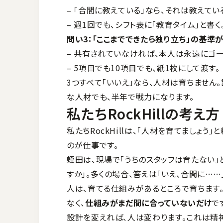
– 「合間に教えている」なら、それは教えて
– 週1回でも、シフト表に「教育タイム」と書く
問い3：「ここまでできたら独り立ち」の基準
– 共有されていなければ、本人は永遠にゴ
– 5項目でも10項目でも、紙1枚にして渡す。
3つすべて「いいえ」なら、人材は育ちません
な人材でも、半年で戦力になります。
私たちRockHillの考え方
私たちRockHillは、「人材を育てましょう
のが仕事です。
蛭田は、現場で「うちのスタッフは育たない」
すか」。多くの場合、答えは「いえ、合間に……
人は、育てる仕組みがあるところで育ちます
なく、
仕組みがまだ間に合っていないだけ
で
設計を変えれば、人は変わります。これは精神