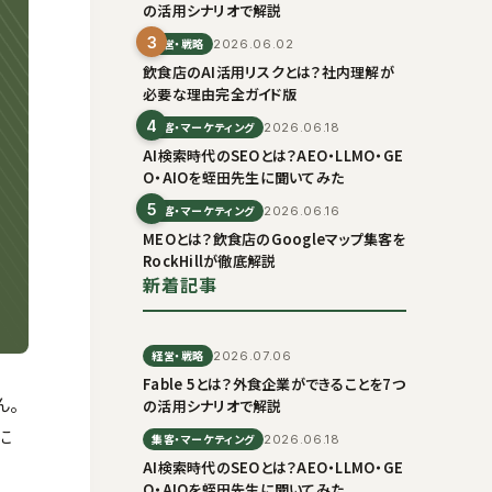
の活用シナリオで解説
3
経営・戦略
2026.06.02
飲食店のAI活用リスクとは？社内理解が
必要な理由完全ガイド版
4
集客・マーケティング
2026.06.18
AI検索時代のSEOとは？AEO・LLMO・GE
O・AIOを蛭田先生に聞いてみた
5
集客・マーケティング
2026.06.16
MEOとは？飲食店のGoogleマップ集客を
RockHillが徹底解説
新着記事
経営・戦略
2026.07.06
Fable 5とは？外食企業ができることを7つ
ん。
の活用シナリオで解説
に
集客・マーケティング
2026.06.18
AI検索時代のSEOとは？AEO・LLMO・GE
O・AIOを蛭田先生に聞いてみた